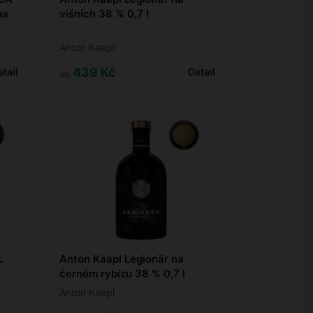
na
višních 38 % 0,7 l
Anton Kaapl
439 Kč
tail
Detail
od
L
Anton Kaapl Legionär na
černém rybízu 38 % 0,7 l
Anton Kaapl