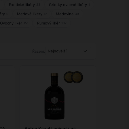
Exotické likéry
Griotky ovocné likéry
5
23
1
éry
Medové likéry
Medovina
9
12
39
Ovocný likér
Rumový likér
151
107
Řazení:
ICA
Anton Kaapl Legionär na