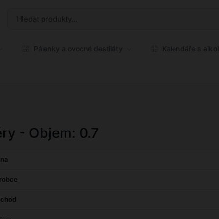
Pálenky a ovocné destiláty
Kalendáře s alk
éry - Objem: 0.7
na
robce
chod