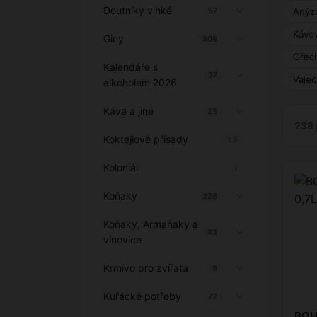
Doutníky vlhké
57
Anýzo
Kávov
Giny
809
Ořech
Kalendáře s
37
Vaječ
alkoholem 2026
Káva a jiné
25
238 
Koktejlové přísady
23
Koloniál
1
Koňaky
228
Koňaky, Armaňaky a
43
vínovice
Krmivo pro zvířata
8
Kuřácké potřeby
72
BOH