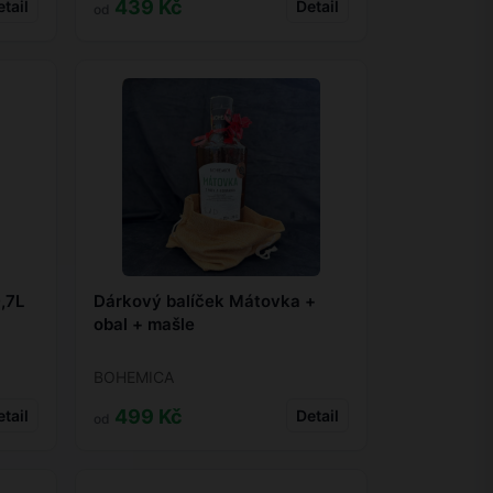
439 Kč
tail
Detail
od
,7L
Dárkový balíček Mátovka +
obal + mašle
BOHEMICA
499 Kč
tail
Detail
od