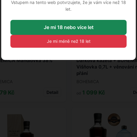
Vstupem na tento web potvrzujete, že je vám více než 18
let.
Je mi 18 nebo více let
Je mi méně než 18 let
EMICA Mandlovka 38%
Dárková kazeta + BOHEM
Višňovka 0,7L + věnování 
přání
EMICA
BOHEMICA
79 Kč
1 099 Kč
Detail
De
od