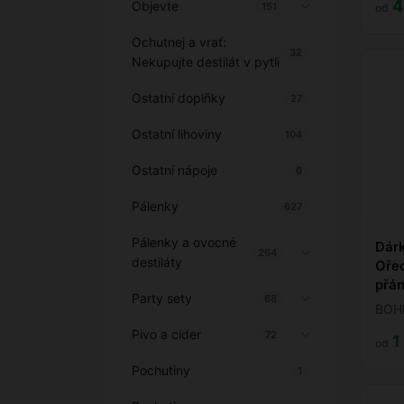
4
Objevte
151
od
Ochutnej a vrať:
32
Nekupujte destilát v pytli
Ostatní doplňky
27
Ostatní lihoviny
104
Ostatní nápoje
6
Pálenky
627
Pálenky a ovocné
Dár
264
destiláty
Ořec
přán
Party sety
68
BOH
Pivo a cider
72
1
od
Pochutiny
1