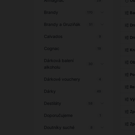
Armagnac
Ob
29
Brandy
170
Ba
Brandy a Gruziňák
51
Dr
Calvados
9
Dr
Cognac
19
Kr
Dárková balení
Ob
30
alkoholu
Po
Dárkové vouchery
4
Re
Dárky
49
Vý
Destiláty
58
Zp
Doporučujeme
1
Zp
Doutníky suché
8