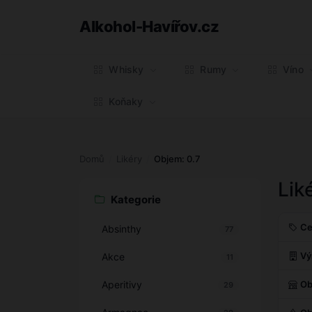
Alkohol-Havířov.cz
Whisky
Rumy
Víno
Koňaky
Domů
Likéry
Objem: 0.7
Lik
Kategorie
Ce
Absinthy
77
Vý
Akce
11
Aperitivy
Ob
29