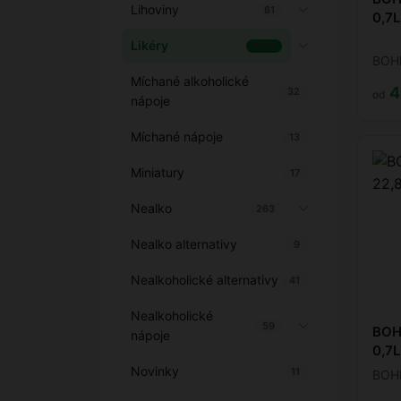
Lihoviny
61
0,7L
Likéry
1351
BOH
Míchané alkoholické
4
32
od
nápoje
Míchané nápoje
13
Miniatury
17
Nealko
263
Nealko alternativy
9
Nealkoholické alternativy
41
Nealkoholické
59
BOH
nápoje
0,7L
Novinky
11
BOH