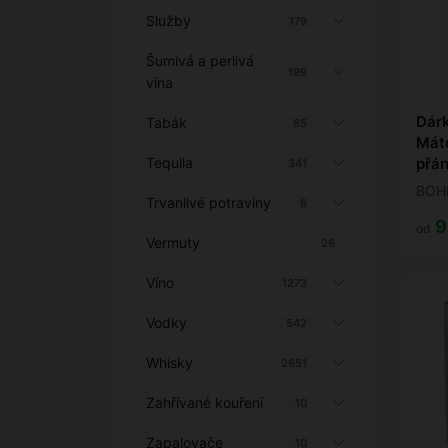
Služby
179
Šumivá a perlivá
199
vína
Dár
Tabák
85
Máto
Tequila
přán
341
BOH
Trvanlivé potraviny
6
9
od
Vermuty
26
Víno
1273
Vodky
542
Whisky
2651
Zahřívané kouření
10
Zapalovače
10