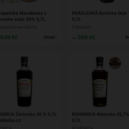
topečská Mandlovka z
PRÁDLESKÁ Borůvka likér
tového sudu 38% 0,7L
0,7L
opečská mandlárna
Prádelská
 549 Kč
399 Kč
Detail
De
od
EMICA Čertovka 20 % 0,7L
BOHEMICA Mátovka 25,7
stilerka.cz
0,7L
EMICA
BOHEMICA