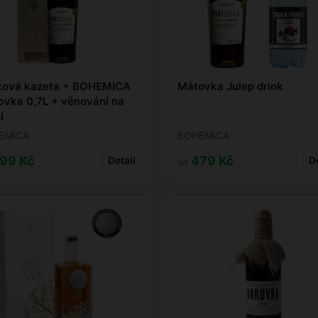
ková kazeta + BOHEMICA
Mátovka Julep drink
vka 0,7L + věnování na
í
EMICA
BOHEMICA
99 Kč
479 Kč
Detail
De
od