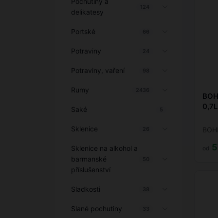
Pochutiny a
124
delikatesy
Portské
66
Potraviny
24
Potraviny, vaření
98
Rumy
2436
BOH
0,7L
Saké
5
Sklenice
26
BOH
5
Sklenice na alkohol a
od
barmanské
50
příslušenství
Sladkosti
38
Slané pochutiny
33