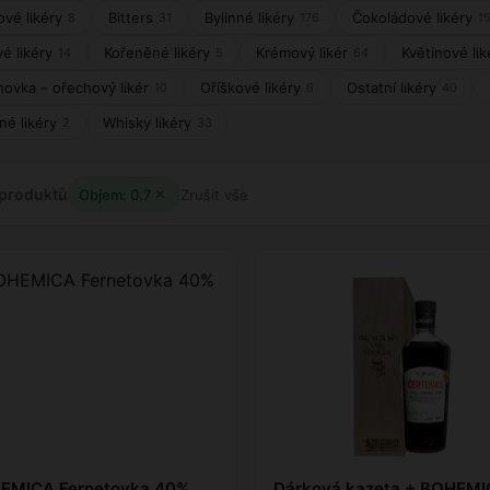
vé likéry
Bitters
Bylinné likéry
Čokoládové likéry
8
31
176
1
é likéry
Kořeněné likéry
Krémový likér
Květinové lik
14
5
64
ovka – ořechový likér
Oříškové likéry
Ostatní likéry
10
6
40
né likéry
Whisky likéry
2
33
produktů
Objem: 0.7
Zrušit vše
EMICA Fernetovka 40%
Dárková kazeta + BOHEM