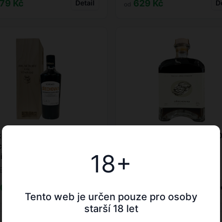
79 Kč
629 Kč
Detail
De
od
ková kazeta + BOHEMICA
Ořechovka premium 30% 0
hovka 0,7L + věnování na
18+
í
EMICA
Apicor
 099 Kč
539 Kč
Detail
De
od
Tento web je určen pouze pro osoby
starší 18 let