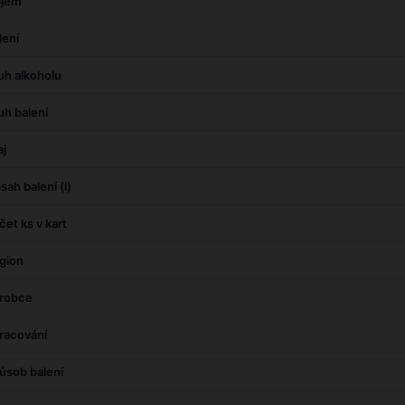
jem
lení
uh alkoholu
uh balení
aj
sah balení (l)
čet ks v kart
gion
robce
racování
ůsob balení