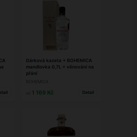
ICA
Dárková kazeta + BOHEMICA
na
mandlovka 0,7L + věnování na
přání
BOHEMICA
1 169 Kč
tail
Detail
od