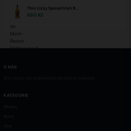
Thin Lizzy Spiced Irish Rum 35% 0,7l
880 Kč
O NÁS
Srovnávač cen prémiového alkoholu a delikates
KATEGORIE
Whisky
Rumy
Giny