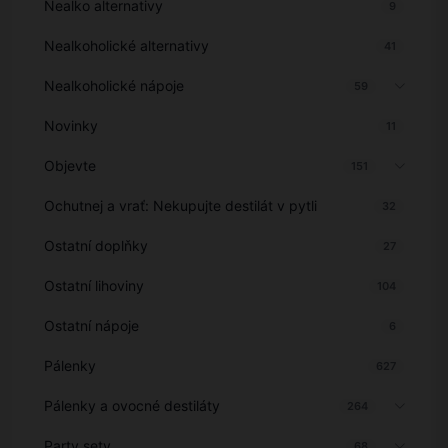
Nealko alternativy
9
Nealkoholické alternativy
41
Nealkoholické nápoje
59
Novinky
11
Objevte
151
Ochutnej a vrať: Nekupujte destilát v pytli
32
Ostatní doplňky
27
Ostatní lihoviny
104
Ostatní nápoje
6
Pálenky
627
Pálenky a ovocné destiláty
264
Party sety
68