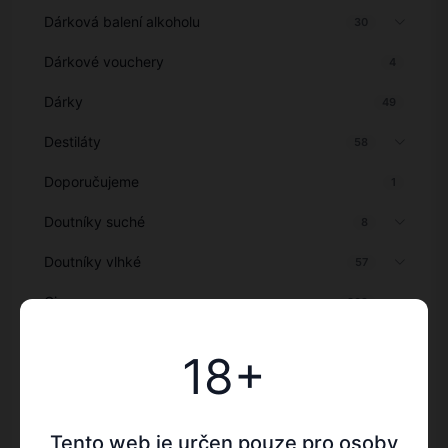
Dárková balení alkoholu
30
Dárkové vouchery
4
Dárky
49
Destiláty
58
Doporučujeme
1
Doutníky suché
8
Doutníky vlhké
57
Giny
809
Kalendáře s alkoholem 2026
37
18+
Káva a jiné
25
Koktejlové přísady
23
Tento web je určen pouze pro osoby