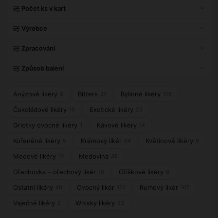
Počet ks v kart
Výrobce
Zpracování
Způsob balení
Anýzové likéry
Bitters
Bylinné likéry
8
31
176
Čokoládové likéry
Exotické likéry
15
23
Griotky ovocné likéry
Kávové likéry
1
14
Kořeněné likéry
Krémový likér
Květinové likéry
5
64
9
Medové likéry
Medovina
12
39
Ořechovka – ořechový likér
Oříškové likéry
10
6
Ostatní likéry
Ovocný likér
Rumový likér
40
151
107
Vaječné likéry
Whisky likéry
2
33