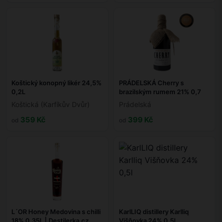
Koštický konopný likér 24,5%
PRÁDELSKÁ Cherry s
0,2L
brazilským rumem 21% 0,7
Koštická (Karfíkův Dvůr)
Prádelská
359 Kč
399 Kč
od
od
L´OR Honey Medovina s chilli
KarlLIQ distillery Karlliq
18% 0,35L | Destilerka.cz
Višňovka 24% 0,5l