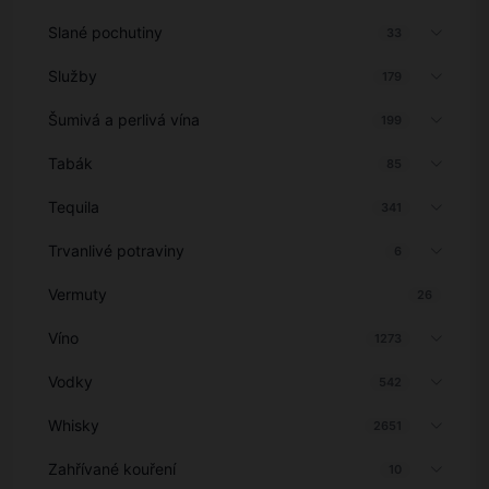
Slané pochutiny
33
Služby
179
Šumivá a perlivá vína
199
Tabák
85
Tequila
341
Trvanlivé potraviny
6
Vermuty
26
Víno
1273
Vodky
542
Whisky
2651
Zahřívané kouření
10