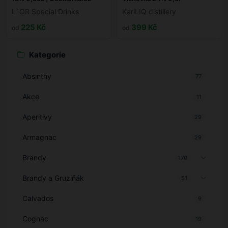
L´OR Special Drinks
KarlLIQ distillery
225 Kč
399 Kč
od
od
Kategorie
Absinthy
77
Akce
11
Aperitivy
29
Armagnac
29
Brandy
170
Brandy a Gruziňák
51
Calvados
9
Cognac
19