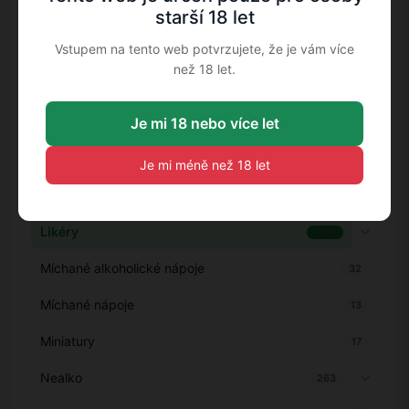
Koloniál
1
starší 18 let
Vstupem na tento web potvrzujete, že je vám více
Koňaky
228
než 18 let.
Koňaky, Armaňaky a vínovice
43
Je mi 18 nebo více let
Krmivo pro zvířata
8
Kuřácké potřeby
72
Je mi méně než 18 let
Lihoviny
61
Likéry
1351
Míchané alkoholické nápoje
32
Míchané nápoje
13
Miniatury
17
Nealko
263