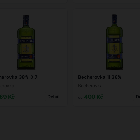
herovka 38% 0,7l
Becherovka 1l 38%
erovka
Becherovka
89 Kč
400 Kč
Detail
De
od