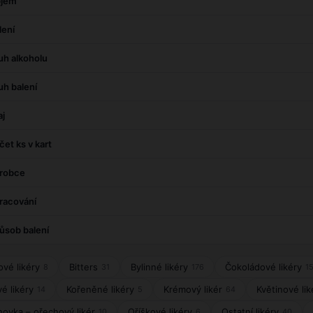
jem
lení
uh alkoholu
uh balení
aj
čet ks v kart
robce
racování
ůsob balení
vé likéry
Bitters
Bylinné likéry
Čokoládové likéry
8
31
176
1
é likéry
Kořeněné likéry
Krémový likér
Květinové lik
14
5
64
ovka – ořechový likér
Oříškové likéry
Ostatní likéry
10
6
40