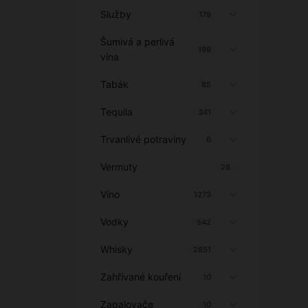
Služby
179
Šumivá a perlivá
199
vína
Tabák
85
Tequila
341
Trvanlivé potraviny
6
Vermuty
26
Víno
1273
Vodky
542
Whisky
2651
Zahřívané kouření
10
Zapalovače
10