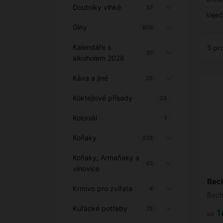
Doutníky vlhké
57
Vaječ
Giny
809
Kalendáře s
5 pr
37
alkoholem 2026
Káva a jiné
25
Koktejlové přísady
23
Koloniál
1
Koňaky
228
Koňaky, Armaňaky a
43
vínovice
Bec
Krmivo pro zvířata
8
Bech
Kuřácké potřeby
72
1
od