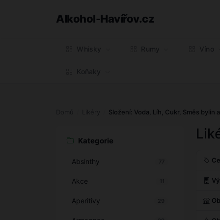
Alkohol-Havířov.cz
Whisky
Rumy
Víno
Koňaky
Domů
Likéry
Složení: Voda, Líh, Cukr, Směs bylin 
Lik
Kategorie
Ce
Absinthy
77
Vý
Akce
11
Aperitivy
Ob
29