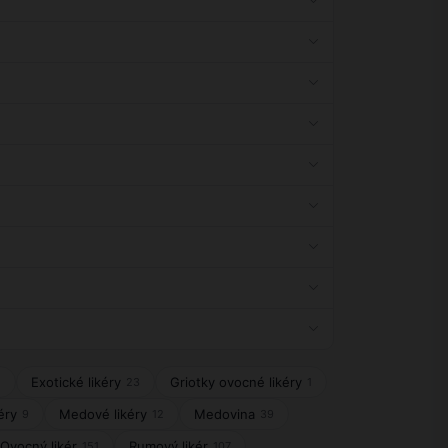
Exotické likéry
Griotky ovocné likéry
5
23
1
éry
Medové likéry
Medovina
9
12
39
Ovocný likér
Rumový likér
151
107