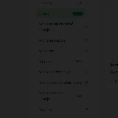
Lihoviny
61
Likéry
1351
Míchané alkoholické
32
nápoje
Míchané nápoje
13
Miniatury
17
Nealko
263
Bec
Nealko alternativy
Bech
9
2
Nealkoholické alternativy
od
41
Nealkoholické
59
nápoje
Novinky
11