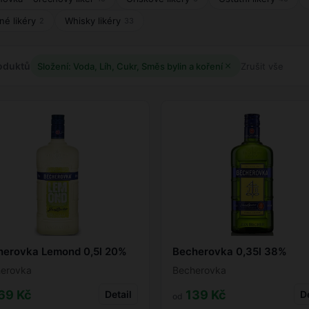
né likéry
Whisky likéry
2
33
oduktů
Složení: Voda, Líh, Cukr, Směs bylin a koření
Zrušit vše
herovka Lemond 0,5l 20%
Becherovka 0,35l 38%
erovka
Becherovka
69 Kč
139 Kč
Detail
De
od