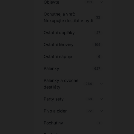
Objevte
151
Ochutnej a vrať:
32
Nekupujte destilát v pytli
Ostatní doplňky
27
Ostatní lihoviny
104
Ostatní nápoje
6
Pálenky
627
Pálenky a ovocné
264
destiláty
Party sety
68
Pivo a cider
72
Pochutiny
1