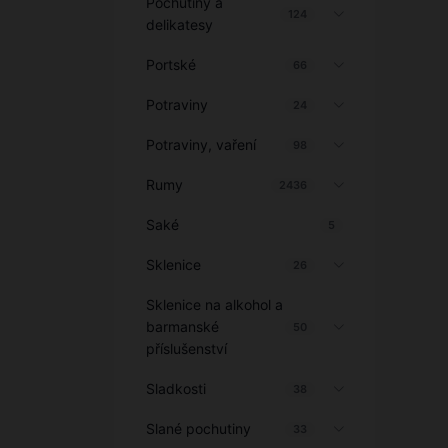
Pochutiny a
124
delikatesy
Portské
66
Potraviny
24
Potraviny, vaření
98
Rumy
2436
Saké
5
Sklenice
26
Sklenice na alkohol a
barmanské
50
příslušenství
Sladkosti
38
Slané pochutiny
33