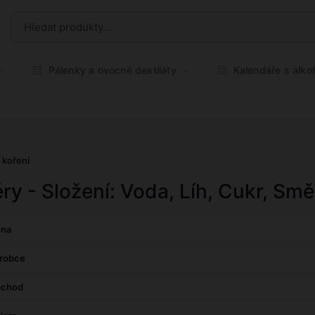
Pálenky a ovocné destiláty
Kalendáře s alk
a koření
éry - Složení: Voda, Líh, Cukr, Smě
na
robce
chod