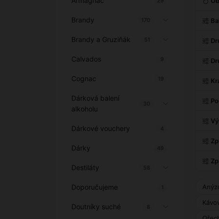
Armagnac
Ob
29
Brandy
170
Ba
Brandy a Gruziňák
51
Dr
Calvados
9
Dr
Cognac
19
Kr
Dárková balení
Po
30
alkoholu
Vý
Dárkové vouchery
4
Zp
Dárky
49
Zp
Destiláty
58
Doporučujeme
Anýzo
1
Kávov
Doutníky suché
8
Ořech