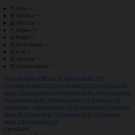
Cena
Výrobce
Obchod
Objem
Balení
Druh balení
Kraj
Výrobce
Způsob balení
Anýzové likéry
8
Bitters
31
Bylinné likéry
176
Čokoládové likéry
15
Exotické likéry
23
Griotky ovocné
likéry
1
Kávové likéry
14
Kořeněné likéry
5
Krémový likér
64
Květinové likéry
9
Medové likéry
12
Medovina
39
Ořechovka – ořechový likér
10
Oříškové likéry
6
Ostatní
likéry
40
Ovocný likér
151
Rumový likér
107
Vaječné
likéry
2
Whisky likéry
33
5 produktů