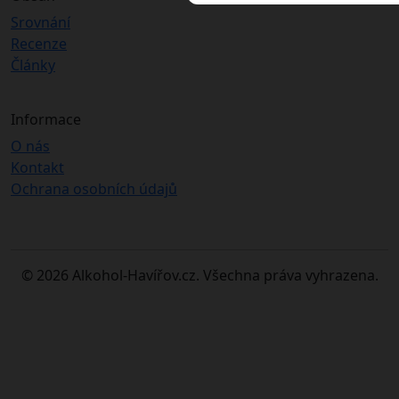
Srovnání
Recenze
Články
Informace
O nás
Kontakt
Ochrana osobních údajů
© 2026 Alkohol-Havířov.cz. Všechna práva vyhrazena.