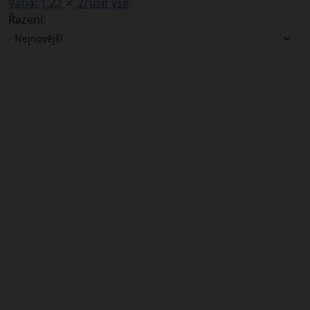
Váha: 1.22
Zrušit vše
Řazení: