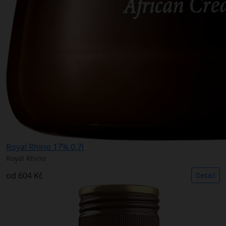
Royal Rhino 17% 0,7l
Royal Rhino
od
604 Kč
Detail