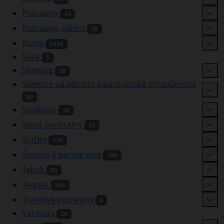
Potraviny
24
Potraviny, vaření
98
Rumy
2436
Saké
5
Sklenice
26
Sklenice na alkohol a barmanské příslušenství
50
Sladkosti
38
Slané pochutiny
33
Služby
179
Šumivá a perlivá vína
199
Tabák
85
Tequila
341
Trvanlivé potraviny
6
Vermuty
26