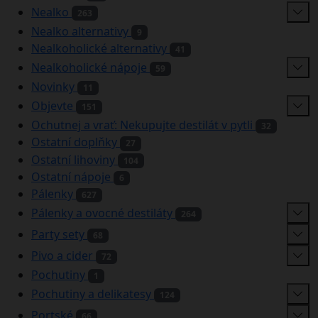
Nealko
263
Nealko alternativy
9
Nealkoholické alternativy
41
Nealkoholické nápoje
59
Novinky
11
Objevte
151
Ochutnej a vrať: Nekupujte destilát v pytli
32
Ostatní doplňky
27
Ostatní lihoviny
104
Ostatní nápoje
6
Pálenky
627
Pálenky a ovocné destiláty
264
Party sety
68
Pivo a cider
72
Pochutiny
1
Pochutiny a delikatesy
124
Portské
66