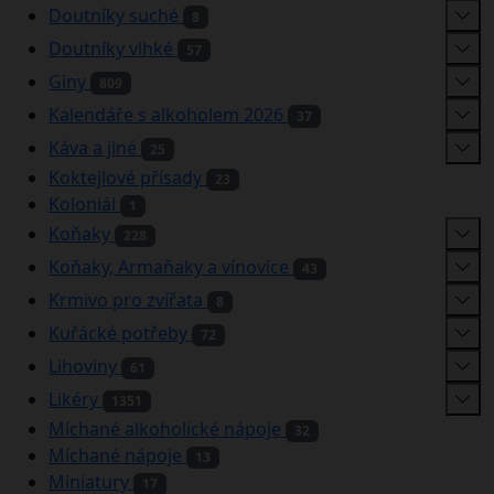
Doutníky suché
8
Doutníky vlhké
57
Giny
809
Kalendáře s alkoholem 2026
37
Káva a jiné
25
Koktejlové přísady
23
Koloniál
1
Koňaky
228
Koňaky, Armaňaky a vínovice
43
Krmivo pro zvířata
8
Kuřácké potřeby
72
Lihoviny
61
Likéry
1351
Míchané alkoholické nápoje
32
Míchané nápoje
13
Miniatury
17