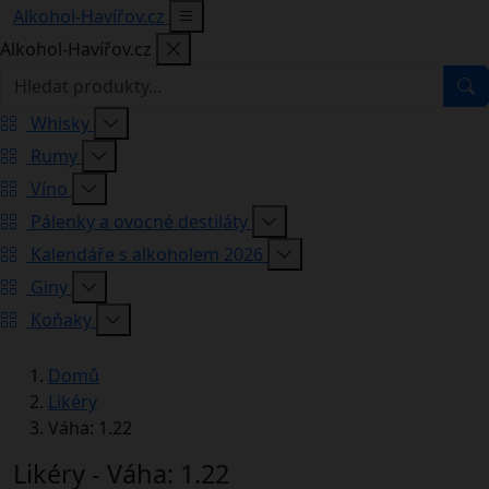
Alkohol-Havířov.cz
Alkohol-Havířov.cz
Whisky
Rumy
Víno
Pálenky a ovocné destiláty
Kalendáře s alkoholem 2026
Giny
Koňaky
Domů
Likéry
Váha: 1.22
Likéry - Váha: 1.22