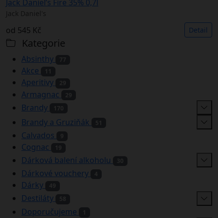
Jack Daniel’s Fire 35% 0,7l
Jack Daniel's
od
545 Kč
Detail
Kategorie
Absinthy
77
Akce
11
Aperitivy
29
Armagnac
29
Brandy
170
Brandy a Gruziňák
51
Calvados
9
Cognac
19
Dárková balení alkoholu
30
Dárkové vouchery
4
Dárky
49
Destiláty
58
Doporučujeme
1