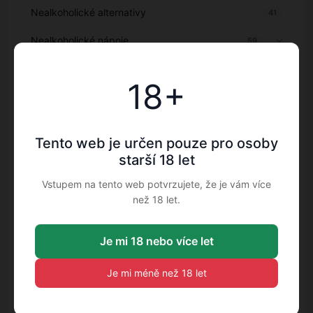
Nealkoholické alternativy
41
Nealkoholické nápoje
59
Novinky
11
18+
Objevte
151
Ochutnej a vrať: Nekupujte destilát v pytli
32
Tento web je určen pouze pro osoby
Ostatní doplňky
27
starší 18 let
Ostatní lihoviny
104
Vstupem na tento web potvrzujete, že je vám více
než 18 let.
Ostatní nápoje
6
Pálenky
627
Je mi 18 nebo více let
Pálenky a ovocné destiláty
264
Je mi méně než 18 let
Party sety
68