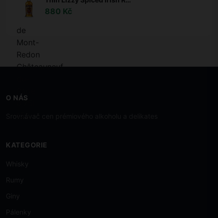
880 Kč
O NÁS
Srovnávač cen prémiového alkoholu a delikates
KATEGORIE
Whisky
Rumy
Giny
Pálenky