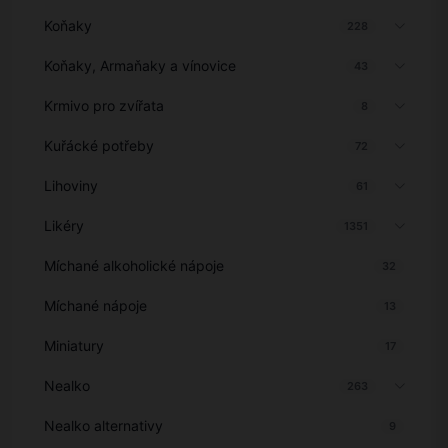
Koňaky
228
Koňaky, Armaňaky a vínovice
43
Krmivo pro zvířata
8
Kuřácké potřeby
72
Lihoviny
61
Likéry
1351
Míchané alkoholické nápoje
32
Míchané nápoje
13
Miniatury
17
Nealko
263
Nealko alternativy
9