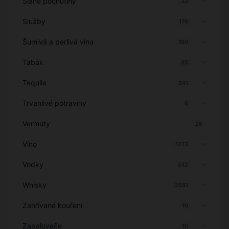
Slané pochutiny
33
Služby
179
Šumivá a perlivá vína
199
Tabák
85
Tequila
341
Trvanlivé potraviny
6
Vermuty
26
Víno
1273
Vodky
542
Whisky
2651
Zahřívané kouření
10
Zapalovače
10