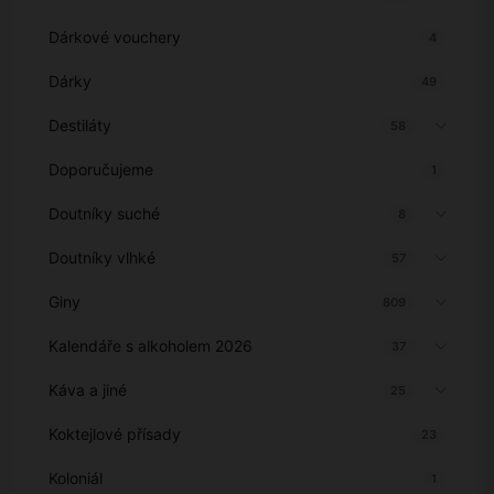
Dárkové vouchery
4
Dárky
49
Destiláty
58
Doporučujeme
1
Doutníky suché
8
Doutníky vlhké
57
Giny
809
Kalendáře s alkoholem 2026
37
Káva a jiné
25
Koktejlové přísady
23
Koloniál
1