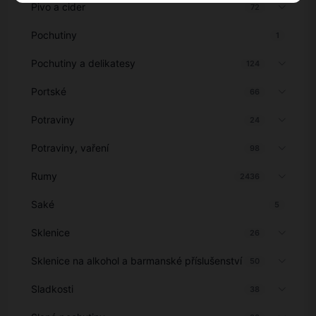
Pivo a cider
72
Pochutiny
1
Pochutiny a delikatesy
124
Portské
66
Potraviny
24
Potraviny, vaření
98
Rumy
2436
Saké
5
Sklenice
26
Sklenice na alkohol a barmanské příslušenství
50
Sladkosti
38