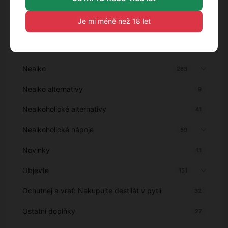
Míchané alkoholické nápoje
32
Je mi méně než 18 let
Míchané nápoje
13
Miniatury
17
Nealko
263
Nealko alternativy
9
Nealkoholické alternativy
41
Nealkoholické nápoje
59
Novinky
11
Objevte
151
Ochutnej a vrať: Nekupujte destilát v pytli
32
Ostatní doplňky
27