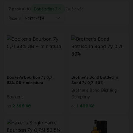
7 produktů
Doba zrání: 7
Zrušit vše
Řazení:
Booker's Bourbon 7y 0,7l
Brother's Bond Bottled In
63% GB + miniatura
Bond 7y 0,7l 50%
Brother's Bond Distilling
Booker's
Company
2 399 Kč
1 499 Kč
od
od