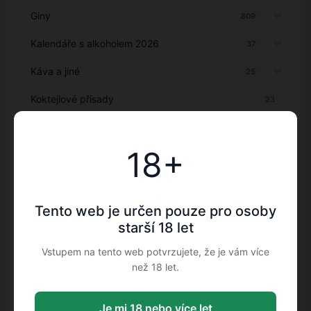
Giny
809
Kalendáře s alkoholem 2026
37
Káva a jiné
25
Koktejlové přísady
23
Koloniál
1
18+
Koňaky
228
Koňaky, Armaňaky a vínovice
43
Tento web je určen pouze pro osoby
Krmivo pro zvířata
8
starší 18 let
Kuřácké potřeby
72
Vstupem na tento web potvrzujete, že je vám více
Lihoviny
než 18 let.
61
Likéry
1351
Je mi 18 nebo více let