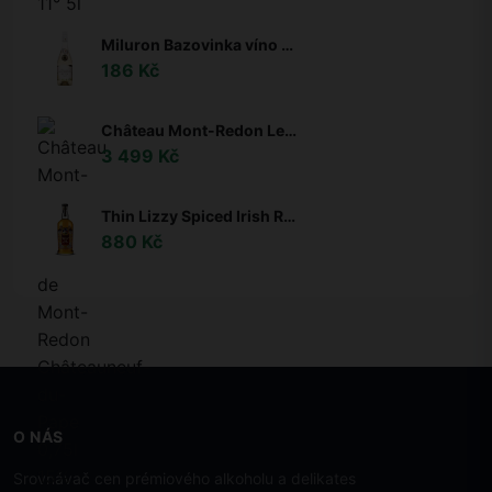
Miluron Bazovinka víno s bazovým kvetom 11,5% 0,75l
186 Kč
Château Mont-Redon Le Plateau de Mont-Redon Châteauneuf-du-Pape 0,75l 15%
3 499 Kč
Thin Lizzy Spiced Irish Rum 35% 0,7l
880 Kč
O NÁS
Srovnávač cen prémiového alkoholu a delikates