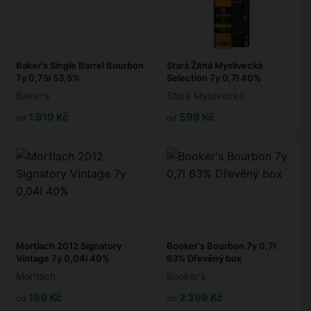
Baker's Single Barrel Bourbon
Stará Žitná Myslivecká
7y 0,75l 53,5%
Selection 7y 0,7l 40%
Baker's
Stará Myslivecká
1 919 Kč
599 Kč
od
od
Mortlach 2012 Signatory
Booker's Bourbon 7y 0,7l
Vintage 7y 0,04l 40%
63% Dřevěný box
Mortlach
Booker's
189 Kč
2 399 Kč
od
od