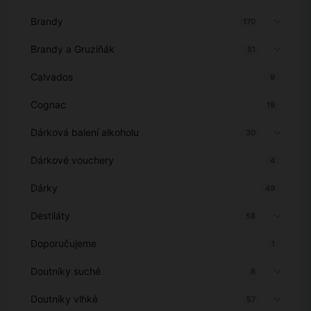
Brandy
170
Brandy a Gruziňák
51
Calvados
9
Cognac
19
Dárková balení alkoholu
30
Dárkové vouchery
4
Dárky
49
Destiláty
58
Doporučujeme
1
Doutníky suché
8
Doutníky vlhké
57