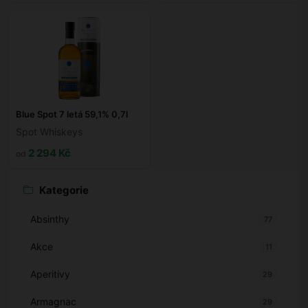
Blue Spot 7 letá 59,1% 0,7l
Spot Whiskeys
2 294 Kč
od
Kategorie
Absinthy
77
Akce
11
Aperitivy
29
Armagnac
29