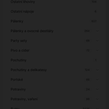
Ostatní lihoviny
104
Ostatní nápoje
6
Pálenky
627
Pálenky a ovocné destiláty
264
Party sety
68
Pivo a cider
72
Pochutiny
1
Pochutiny a delikatesy
124
Portské
66
Potraviny
24
Potraviny, vaření
98
Rumy
2436