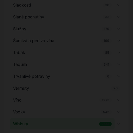
Sladkosti
38
Slané pochutiny
33
Služby
179
Šumivá a perlivá vína
199
Tabák
85
Tequila
341
Trvanlivé potraviny
6
Vermuty
26
Víno
1273
Vodky
542
Whisky
2651