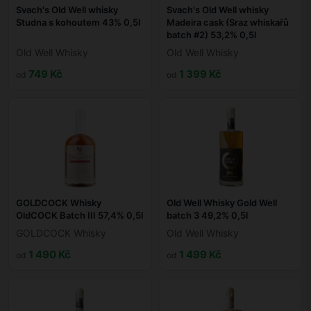
Svach's Old Well whisky
Svach's Old Well whisky
Studna s kohoutem 43% 0,5l
Madeira cask (Sraz whiskařů
batch #2) 53,2% 0,5l
Old Well Whisky
Old Well Whisky
749 Kč
1 399 Kč
od
od
GOLDCOCK Whisky
Old Well Whisky Gold Well
OldCOCK Batch III 57,4% 0,5l
batch 3 49,2% 0,5l
GOLDCOCK Whisky
Old Well Whisky
1 490 Kč
1 499 Kč
od
od