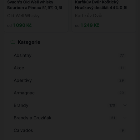
Svach's Old Well whisky
Karfíkův Dvůr Koštický
Bourbon a Pineau 51,9% 0,5l
Hruškový destilát 44% 0,5l
Old Well Whisky
Karfíkův Dvůr
1 090 Kč
1 249 Kč
od
od
Kategorie
Absinthy
77
Akce
11
Aperitivy
29
Armagnac
29
Brandy
170
Brandy a Gruziňák
51
Calvados
9