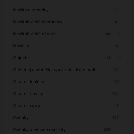
Nealko alternativy
9
Nealkoholické alternativy
41
Nealkoholické nápoje
59
Novinky
11
Objevte
151
Ochutnej a vrať: Nekupujte destilát v pytli
32
Ostatní doplňky
27
Ostatní lihoviny
104
Ostatní nápoje
6
Pálenky
627
Pálenky a ovocné destiláty
264