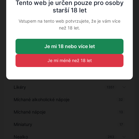
Koktejlové přísady
23
Tento web je určen pouze pro osoby
starší 18 let
Koloniál
1
Vstupem na tento web potvrzujete, že je vám více
Koňaky
228
než 18 let.
Koňaky, Armaňaky a vínovice
43
Je mi 18 nebo více let
Krmivo pro zvířata
8
Je mi méně než 18 let
Kuřácké potřeby
72
Lihoviny
61
Likéry
1351
Míchané alkoholické nápoje
32
Míchané nápoje
13
Miniatury
17
Nealko
263