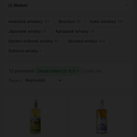
Složení
Americká whiskey
Bourbon
Irské whiskey
127
96
135
Japonské whisky
Kanadské whisky
57
24
Ostatní světové whisky
Skotská whisky
40
642
Světová whisky
1
12 produktů
Obsah balení (l): 0,5
Zrušit vše
Řazení: