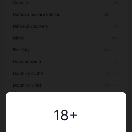
Cognac
19
Dárková balení alkoholu
30
Dárkové vouchery
4
Dárky
49
Destiláty
58
Doporučujeme
1
Doutníky suché
8
Doutníky vlhké
57
Giny
809
Kalendáře s alkoholem 2026
18+
37
Káva a jiné
25