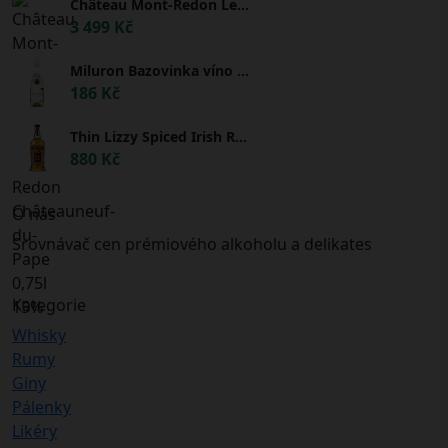
Château Mont-Redon Le Plateau de Mont-Redon Châteauneuf-du-Pape 0,75l 15%
3 499 Kč
Miluron Bazovinka víno s bazovým kvetom 11,5% 0,75l
186 Kč
Thin Lizzy Spiced Irish Rum 35% 0,7l
880 Kč
O nás
Srovnávač cen prémiového alkoholu a delikates
Kategorie
Whisky
Rumy
Giny
Pálenky
Likéry