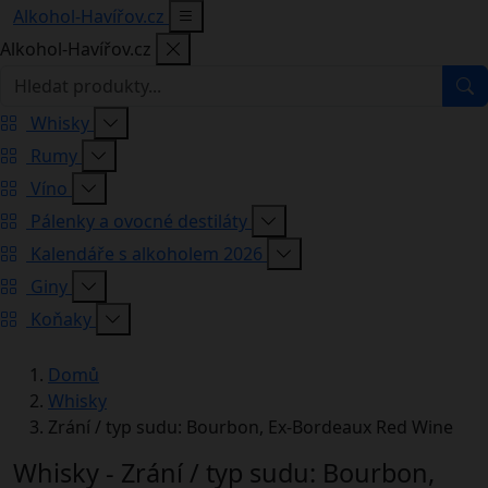
Alkohol-Havířov.cz
Alkohol-Havířov.cz
Whisky
Rumy
Víno
Pálenky a ovocné destiláty
Kalendáře s alkoholem 2026
Giny
Koňaky
Domů
Whisky
Zrání / typ sudu: Bourbon, Ex-Bordeaux Red Wine
Whisky - Zrání / typ sudu: Bourbon,