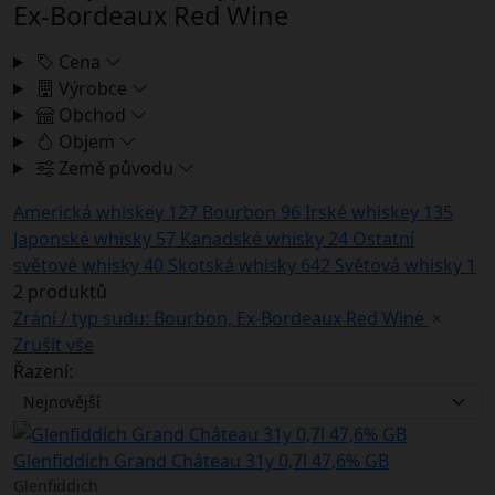
Ex-Bordeaux Red Wine
Cena
Výrobce
Obchod
Objem
Země původu
Americká whiskey
127
Bourbon
96
Irské whiskey
135
Japonské whisky
57
Kanadské whisky
24
Ostatní
světové whisky
40
Skotská whisky
642
Světová whisky
1
2 produktů
Zrání / typ sudu: Bourbon, Ex-Bordeaux Red Wine
Zrušit vše
Řazení:
Glenfiddich Grand Château 31y 0,7l 47,6% GB
Glenfiddich