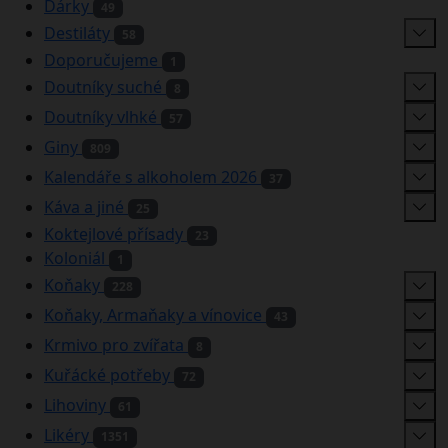
Dárky
49
Destiláty
58
Doporučujeme
1
Doutníky suché
8
Doutníky vlhké
57
Giny
809
Kalendáře s alkoholem 2026
37
Káva a jiné
25
Koktejlové přísady
23
Koloniál
1
Koňaky
228
Koňaky, Armaňaky a vínovice
43
Krmivo pro zvířata
8
Kuřácké potřeby
72
Lihoviny
61
Likéry
1351