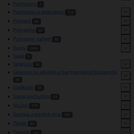
Pochutiny
1
Pochutiny a delikatesy
124
Portské
66
Potraviny
24
Potraviny, vaření
98
Rumy
2436
Saké
5
Sklenice
26
Sklenice na alkohol a barmanské příslušenství
50
Sladkosti
38
Slané pochutiny
33
Služby
179
Šumivá a perlivá vína
199
Tabák
85
Tequila
341