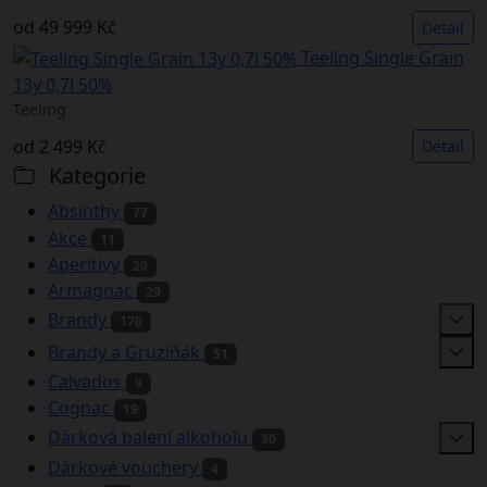
od
49 999 Kč
Detail
Teeling Single Grain
13y 0,7l 50%
Teeling
od
2 499 Kč
Detail
Kategorie
Absinthy
77
Akce
11
Aperitivy
29
Armagnac
29
Brandy
170
Brandy a Gruziňák
51
Calvados
9
Cognac
19
Dárková balení alkoholu
30
Dárkové vouchery
4