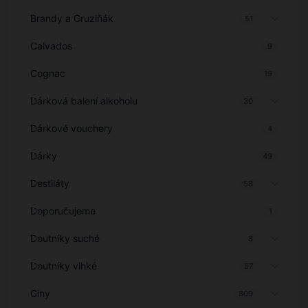
Brandy a Gruziňák
51
Calvados
9
Cognac
19
Dárková balení alkoholu
30
Dárkové vouchery
4
Dárky
49
Destiláty
58
Doporučujeme
1
Doutníky suché
8
Doutníky vlhké
57
Giny
809