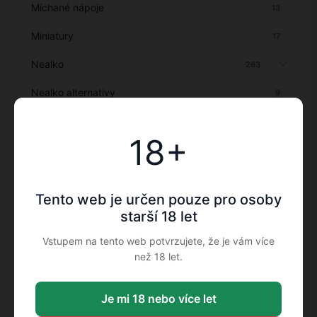
Míchané nápoje
13
Miniatury
17
Nealko
263
Nealko alternativy
9
Nealkoholické alternativy
41
18+
Nealkoholické nápoje
59
Novinky
11
Tento web je určen pouze pro osoby
Objevte
151
starší 18 let
Ochutnej a vrať: Nekupujte destilát v pytli
32
Vstupem na tento web potvrzujete, že je vám více
než 18 let.
Ostatní doplňky
27
Ostatní lihoviny
104
Je mi 18 nebo více let