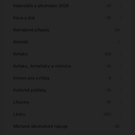
Kalendáře s alkoholem 2026
37
Káva a jiné
25
Koktejlové přísady
23
Koloniál
1
Koňaky
228
Koňaky, Armaňaky a vínovice
43
Krmivo pro zvířata
8
Kuřácké potřeby
72
Lihoviny
61
Likéry
1351
Míchané alkoholické nápoje
32