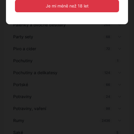
Ostatní nápoje
6
Je mi méně než 18 let
Pálenky
627
Pálenky a ovocné destiláty
264
Party sety
68
Pivo a cider
72
Pochutiny
1
Pochutiny a delikatesy
124
Portské
66
Potraviny
24
Potraviny, vaření
98
Rumy
2436
Saké
5