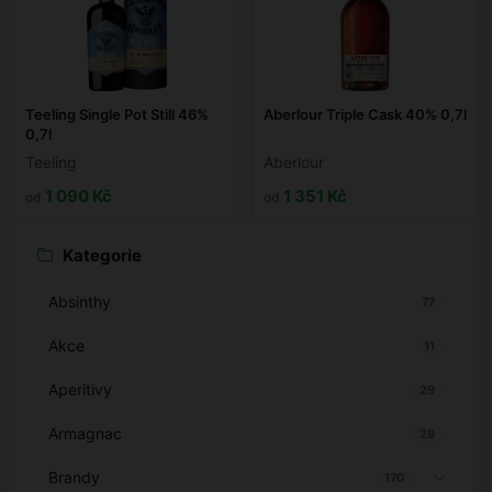
Teeling Single Pot Still 46%
Aberlour Triple Cask 40% 0,7l
0,7l
Teeling
Aberlour
1 090 Kč
1 351 Kč
od
od
Kategorie
Absinthy
77
Akce
11
Aperitivy
29
Armagnac
29
Brandy
170