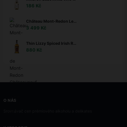
186 Kč
Château Mont-Redon Le Plateau de Mont-Redon Châteauneuf-du-Pape 0,75l 15%
3 499 Kč
Thin Lizzy Spiced Irish Rum 35% 0,7l
880 Kč
O NÁS
Srovnávač cen prémiového alkoholu a delikates