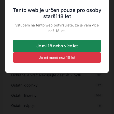
Miniatury
17
Tento web je určen pouze pro osoby
Nealko
263
starší 18 let
Nealko alternativy
9
Vstupem na tento web potvrzujete, že je vám více
než 18 let.
Nealkoholické alternativy
41
Nealkoholické nápoje
59
Je mi 18 nebo více let
Novinky
11
Je mi méně než 18 let
Objevte
151
Ochutnej a vrať: Nekupujte destilát v pytli
32
Ostatní doplňky
27
Ostatní lihoviny
104
Ostatní nápoje
6