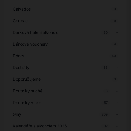
Calvados
9
Cognac
19
Dárková balení alkoholu
30
Dárkové vouchery
4
Dárky
49
Destiláty
58
Doporučujeme
1
Doutníky suché
8
Doutníky vlhké
57
Giny
809
Kalendáře s alkoholem 2026
37