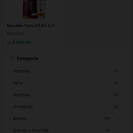
Macallan Terra 43,8% 0,7l
Macallan
5 404 Kč
od
Kategorie
Absinthy
77
Akce
11
Aperitivy
29
Armagnac
29
Brandy
170
Brandy a Gruziňák
51