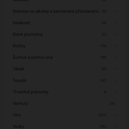
Sklenice na alkohol a barmanské příslušenství
50
Sladkosti
38
Slané pochutiny
33
Služby
179
Šumivá a perlivá vína
199
Tabák
85
Tequila
341
Trvanlivé potraviny
6
Vermuty
26
Víno
1273
Vodky
542