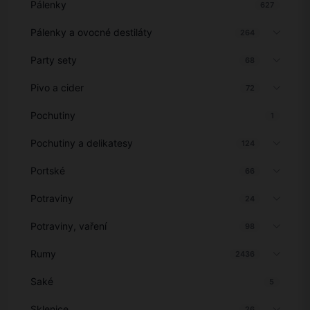
Pálenky
627
Pálenky a ovocné destiláty
264
Party sety
68
Pivo a cider
72
Pochutiny
1
Pochutiny a delikatesy
124
Portské
66
Potraviny
24
Potraviny, vaření
98
Rumy
2436
Saké
5
Sklenice
26