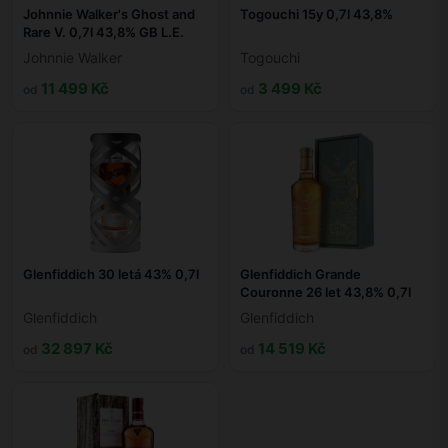
Johnnie Walker's Ghost and
Togouchi 15y 0,7l 43,8%
Rare V. 0,7l 43,8% GB L.E.
Johnnie Walker
Togouchi
11 499 Kč
3 499 Kč
od
od
Glenfiddich 30 letá 43% 0,7l
Glenfiddich Grande
Couronne 26 let 43,8% 0,7l
Glenfiddich
Glenfiddich
32 897 Kč
14 519 Kč
od
od