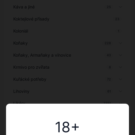
Káva a jiné
25
Koktejlové přísady
23
Koloniál
1
Koňaky
228
Koňaky, Armaňaky a vínovice
43
Krmivo pro zvířata
8
Kuřácké potřeby
72
Lihoviny
61
Likéry
1351
Míchané alkoholické nápoje
32
18+
Míchané nápoje
13