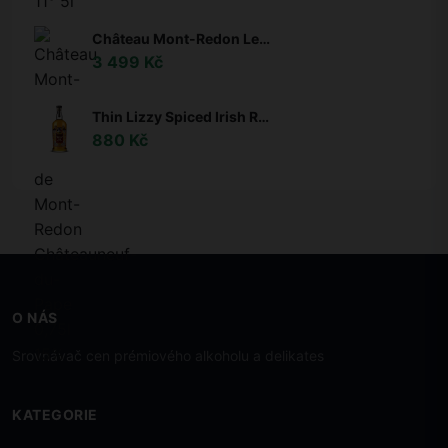
Château Mont-Redon Le Plateau de Mont-Redon Châteauneuf-du-Pape 0,75l 15%
3 499 Kč
Thin Lizzy Spiced Irish Rum 35% 0,7l
880 Kč
O NÁS
Srovnávač cen prémiového alkoholu a delikates
KATEGORIE