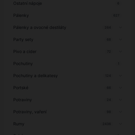
Ostatní nápoje
6
Pálenky
627
Pálenky a ovocné destiláty
264
Party sety
68
Pivo a cider
72
Pochutiny
1
Pochutiny a delikatesy
124
Portské
66
Potraviny
24
Potraviny, vaření
98
Rumy
2436