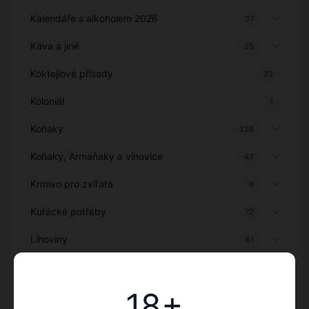
Kalendáře s alkoholem 2026
37
Káva a jiné
25
Koktejlové přísady
23
Koloniál
1
Koňaky
228
Koňaky, Armaňaky a vínovice
43
Krmivo pro zvířata
8
Kuřácké potřeby
72
Lihoviny
61
Likéry
1351
18+
Míchané alkoholické nápoje
32