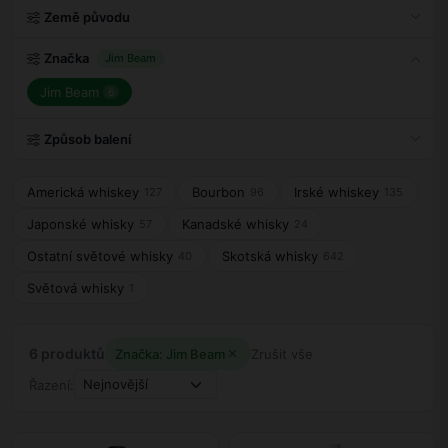
Země původu
Značka
Jim Beam
Jim Beam
6
Způsob balení
Americká whiskey
Bourbon
Irské whiskey
127
96
135
Japonské whisky
Kanadské whisky
57
24
Ostatní světové whisky
Skotská whisky
40
642
Světová whisky
1
6 produktů
Značka: Jim Beam
Zrušit vše
Řazení: