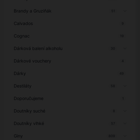
Brandy a Gruziňák
51
Calvados
9
Cognac
19
Dárková balení alkoholu
30
Dárkové vouchery
4
Dárky
49
Destiláty
58
Doporučujeme
1
Doutníky suché
8
Doutníky vlhké
57
Giny
809