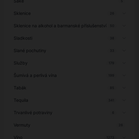
Saké
5
Sklenice
26
Sklenice na alkohol a barmanské příslušenství
50
Sladkosti
38
Slané pochutiny
33
Služby
179
Šumivá a perlivá vína
199
Tabák
85
Tequila
341
Trvanlivé potraviny
6
Vermuty
26
Víno
1273