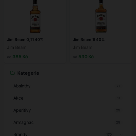
Jim Beam 0,7l 40%
Jim Beam 1l 40%
Jim Beam
Jim Beam
385 Kč
530 Kč
od
od
Kategorie
Absinthy
77
Akce
11
Aperitivy
29
Armagnac
29
Brandy
170