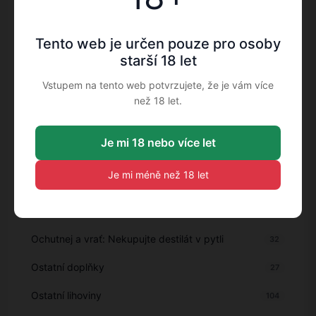
Míchané nápoje
13
Tento web je určen pouze pro osoby
Miniatury
17
starší 18 let
Nealko
263
Vstupem na tento web potvrzujete, že je vám více
Nealko alternativy
9
než 18 let.
Nealkoholické alternativy
41
Je mi 18 nebo více let
Nealkoholické nápoje
59
Je mi méně než 18 let
Novinky
11
Objevte
151
Ochutnej a vrať: Nekupujte destilát v pytli
32
Ostatní doplňky
27
Ostatní lihoviny
104