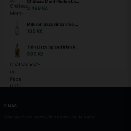
Château Mont-Redon Le Plateau de Mont-Redon Châteauneuf-du-Pape 0,75l 15%
3 499 Kč
Miluron Bazovinka víno s bazovým kvetom 11,5% 0,75l
186 Kč
Thin Lizzy Spiced Irish Rum 35% 0,7l
880 Kč
O NÁS
Srovnávač cen prémiového alkoholu a delikates